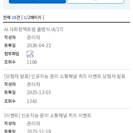
널
전체
15
건 [
1
/2페이지 ]
공
AI 사회정책포럼 출범식 (4/27)
지
관리자
작성자
사
2026-04-22
등록일
항
A
첨부파일
목
I
록
1106
조회수
사
회
[당첨자 발표] 인공지능 윤리 소통채널 퀴즈 이벤트 당첨자 발표
정
관리자
작성자
책
2025-12-03
등록일
포
1343
조회수
럼
출
[이벤트] 인공지능 윤리 소통채널 퀴즈 이벤트
범
관리자
작성자
식
2025-11-18
등록일