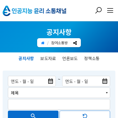
인
검
전
색
체
공
레
메
이
뉴
공지사항
지
어
열
열
기
참여소통방
능
기
공지사항
보도자료
언론보도
정책소통
윤
리
~
소
통
채