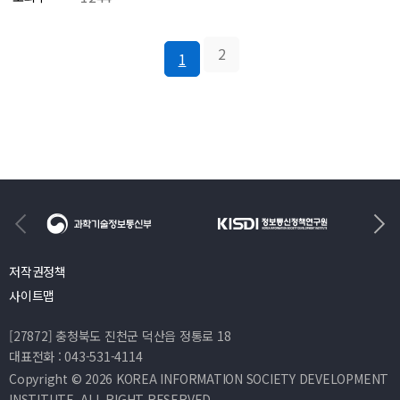
뢰
신
어
임
성
뢰
.
]
_
_
2
p
1
제
포
안
n
2
럼
전
g
회
_
성
인
공
_
공
개
컨
지
세
퍼
능
미
런
신
나
스
뢰
_
_
성
웹
저작권정책
웹
대
플
사이트맵
플
상
라
라
접
이
[27872] 충청북도 진천군 덕산읍 정통로 18
이
수
대표전화 : 043-531-4114
어
어
방
Copyright © 2026 KOREA INFORMATION SOCIETY DEVELOPMENT
.
.
법
INSTITUTE. ALL RIGHT RESERVED.