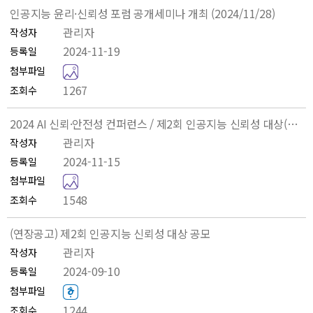
스
인공지능 윤리·신뢰성 포럼 공개세미나 개최 (2024/11/28)
윤
관리자
작성자
리
2024-11-19
등록일
영
2
첨부파일
향
0
1267
조회수
평
2
가
4
2024 AI 신뢰·안전성 컨퍼런스 / 제2회 인공지능 신뢰성 대상(11.26.)
공
_
관리자
작성자
개
인
2024-11-15
등록일
토
공
2
론
첨부파일
지
0
회
1548
조회수
능
2
개
_
4
(연장공고) 제2회 인공지능 신뢰성 대상 공모
최
윤
_
웹
관리자
작성자
리
A
플
2024-09-10
등록일
_
I
라
[
첨부파일
신
_
이
붙
1244
조회수