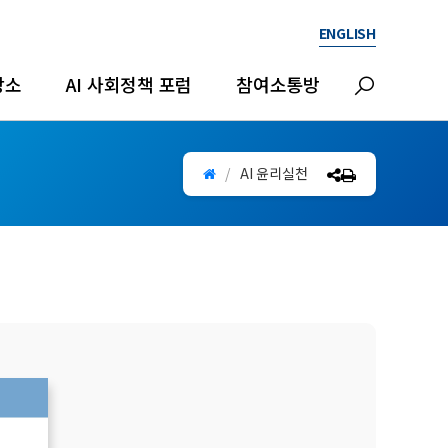
ENGLISH
검
장소
AI 사회정책 포럼
참여소통방
색
레
이
AI 윤리실천
어
열
기