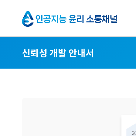
인
공
지
신뢰성 개발 안내서
능
윤
리
소
통
채